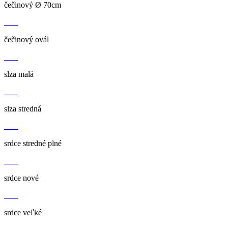
čečinový Ø 70cm
čečinový ovál
slza malá
slza stredná
srdce stredné plné
srdce nové
srdce veľké