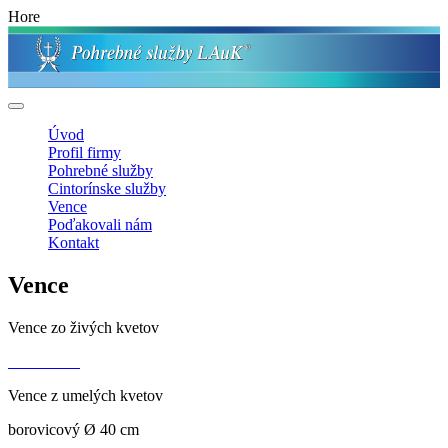
Hore
Úvod
Profil firmy
Pohrebné služby
Cintorínske služby
Vence
Poďakovali nám
Kontakt
Vence
Vence zo živých kvetov
Vence z umelých kvetov
borovicový Ø 40 cm